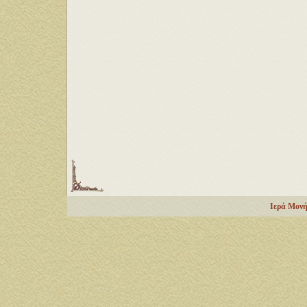
Ιερά Μον